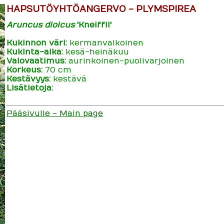
HAPSUTÖYHTÖANGERVO - PLYMSPIREA
Aruncus dioicus
'Kneiffii'
Kukinnon väri:
kermanvalkoinen
Kukinta-aika:
kesä-heinäkuu
Valovaatimus:
aurinkoinen-puolivarjoinen
Korkeus:
70 cm
Kestävyys:
kestävä
Lisätietoja:
Pääsivulle - Main page