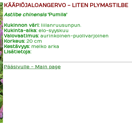
KÄÄPIÖJALOANGERVO - LITEN PLYMASTILBE
Astilbe chinensis
'Pumila'
Kukinnon väri:
liilanruusunpun.
Kukinta-aika:
elo-syyskuu
Valovaatimus:
aurinkoinen-puolivarjoinen
Korkeus:
20 cm
Kestävyys:
melko arka
Lisätietoja:
Pääsivulle - Main page