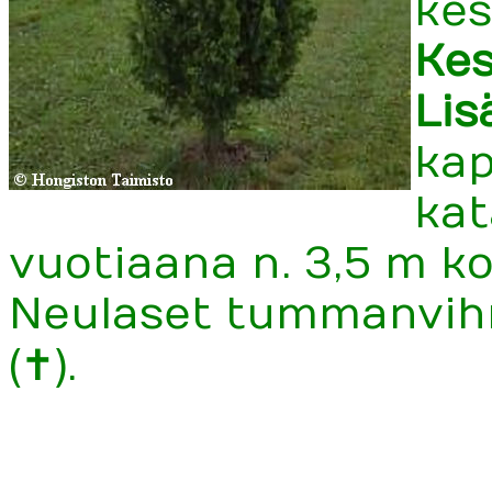
kes
Kes
Lis
kap
kat
vuotiaana n. 3,5 m ko
Neulaset tummanvihre
(✝).