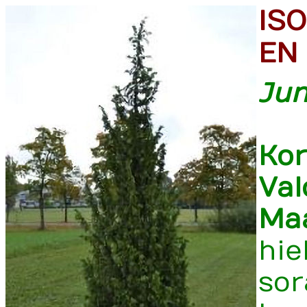
ISO
EN
Ju
Kor
Val
Ma
hie
sor