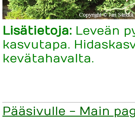
Lisätietoja:
Leveän p
kasvutapa. Hidaskasv
kevätahavalta.
Pääsivulle - Main pa