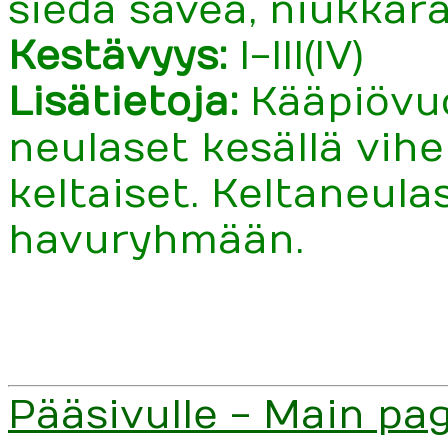
siedä savea, niukkar
Kestävyys:
I-III(IV)
Lisätietoja:
Kääpiövu
neulaset kesällä viher
keltaiset. Keltaneula
havuryhmään.
Pääsivulle - Main pa