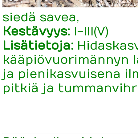
siedä savea,
Kestävyys:
I-III(V)
Lisätietoja:
Hidaskas
kääpiövuorimännyn laj
ja pienikasvuisena il
pitkiä ja tummanvihr